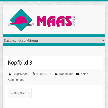
Skip
to
content
Kopfbild 3
Birgit Maas
6. Juli 2015
Kopfbilder
Keine
Kommentare
←
Kopfbild 2